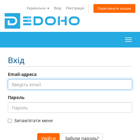
Українська
Вхід
Реєстрація
Переглянути кошик
Пере
наві
Вхід
Email-адреса
Пароль
Запам'ятати мене
Забули пароль?