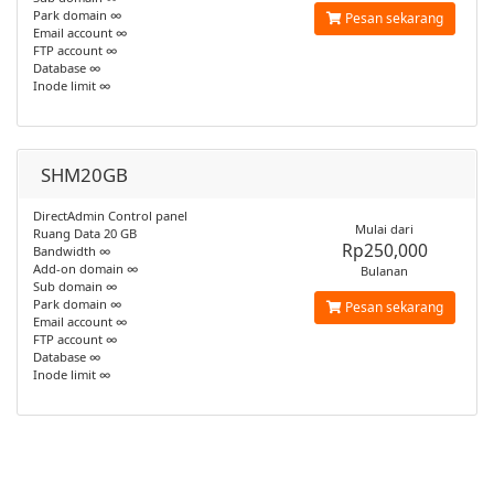
Park domain ∞
Pesan sekarang
Email account ∞
FTP account ∞
Database ∞
Inode limit ∞
SHM20GB
DirectAdmin Control panel
Mulai dari
Ruang Data 20 GB
Rp250,000
Bandwidth ∞
Add-on domain ∞
Bulanan
Sub domain ∞
Park domain ∞
Pesan sekarang
Email account ∞
FTP account ∞
Database ∞
Inode limit ∞