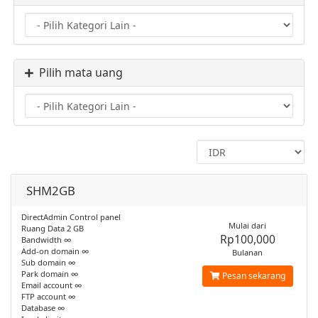
Pilih mata uang
SHM2GB
DirectAdmin Control panel
Mulai dari
Ruang Data 2 GB
Rp100,000
Bandwidth ∞
Add-on domain ∞
Bulanan
Sub domain ∞
Park domain ∞
Pesan sekarang
Email account ∞
FTP account ∞
Database ∞