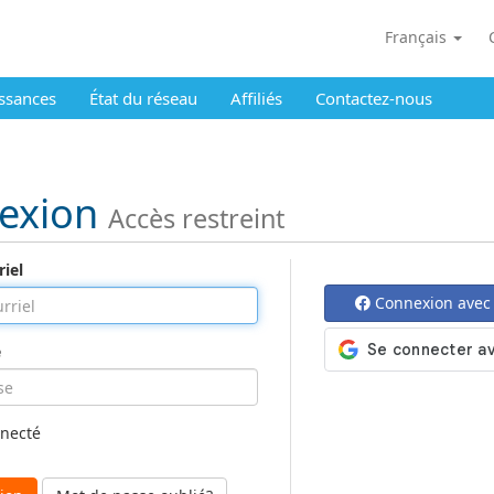
Français
ssances
État du réseau
Affiliés
Contactez-nous
exion
Accès restreint
iel
Connexion avec
e
nnecté