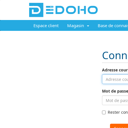
Espace client
Magasin
Base de connai
Conn
Adresse courr
Mot de pass
Rester co