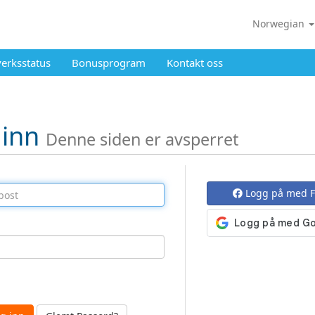
Norwegian
verksstatus
Bonusprogram
Kontakt oss
 inn
Denne siden er avsperret
Logg på med 