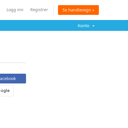
Logg inn
Registrer
Se handlevogn »
Konto
Facebook